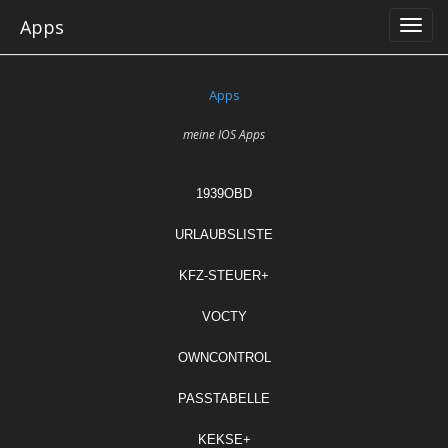
Skip
Apps
to
content
Apps
meine IOS Apps
1939OBD
URLAUBSLISTE
KFZ-STEUER+
VOCTY
OWNCONTROL
PASSTABELLE
KEKSE+