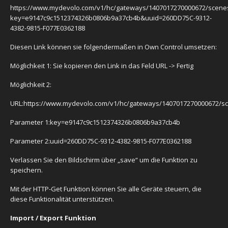
https://www.mydevolo.com/v1/hc/gateways/1407017270000672/scenes
key=e9147c9c1512374326b0806b9a37cb4b&uuid=260DD75C-9312-
4382-9815-F077E0362188
Diesen Link können sie folgendermaßen in Own Control umsetzen:
Möglichkeit 1: Sie kopieren den Link in das Feld URL -> Fertig
Möglichkeit 2:
URL:https://www.mydevolo.com/v1/hc/gateways/1407017270000672/sc
Parameter 1:key=e9147c9c1512374326b0806b9a37cb4b
Parameter 2:uuid=260DD75C-9312-4382-9815-F077E0362188
Verlassen Sie den Bildschirm über „save“ um die Funktion zu
speichern.
Mit der HTTP-Get Funktion können Sie alle Geräte steuern, die
diese Funktionalität unterstützen.
Import / Export Funktion