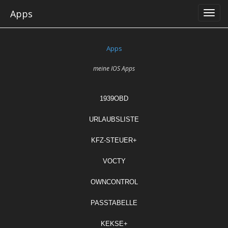
Skip
Apps
to
content
Apps
meine IOS Apps
1939OBD
URLAUBSLISTE
KFZ-STEUER+
VOCTY
OWNCONTROL
PASSTABELLE
KEKSE+