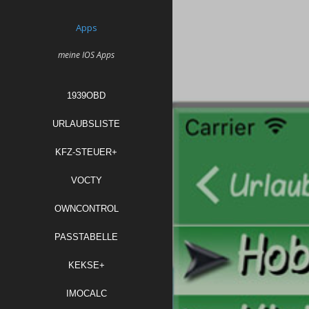
Skip
to
Apps
content
meine IOS Apps
1939OBD
URLAUBSLISTE
KFZ-STEUER+
VOCTY
OWNCONTROL
PASSTABELLE
KEKSE+
IMOCALC