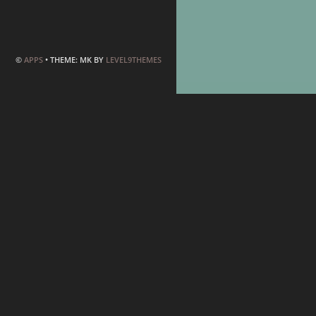
©
APPS
• THEME: MK BY
LEVEL9THEMES
Willkommen auf 